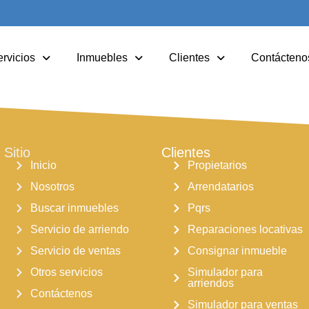
rvicios
Inmuebles
Clientes
Contácteno
Sitio
Clientes
Inicio
Propietarios
Nosotros
Arrendatarios
Buscar inmuebles
Pqrs
Servicio de arriendo
Reparaciones locativas
Servicio de ventas
Consignar inmueble
Otros servicios
Simulador para
arriendos
Contáctenos
Simulador para ventas