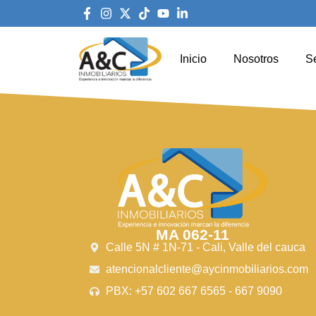
Inicio
Nosotros
Se
MA 062-11
Calle 5N # 1N-71 - Cali, Valle del cauca
atencionalcliente@aycinmobiliarios.com
PBX: +57 602 667 6565 - 667 9090