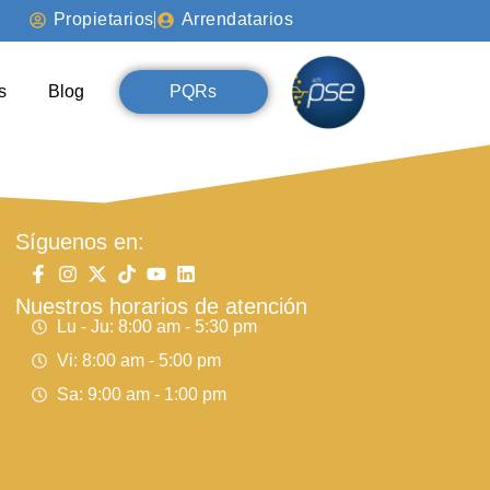
Propietarios
Arrendatarios
s
Blog
PQRs
Síguenos en:
Nuestros horarios de atención
Lu - Ju: 8:00 am - 5:30 pm
Vi: 8:00 am - 5:00 pm
Sa: 9:00 am - 1:00 pm