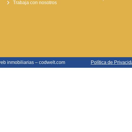
Trabaja con nosotros
eb inmobiliarias – codwelt.com
Política de Privaci