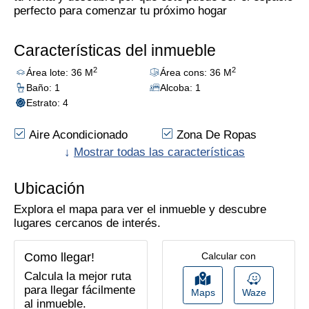
perfecto para comenzar tu próximo hogar
Características del inmueble
2
2
Área lote: 36 M
Área cons: 36 M
Baño: 1
Alcoba: 1
Estrato: 4
Aire Acondicionado
Zona De Ropas
Puerta De Seguridad
↓
Mostrar todas las características
Parques Cercanos
Zona Residencial
Calentador A Gas
Ubicación
Gas Natural
Supermercados/C.ciales
Explora el mapa para ver el inmueble y descubre
Cocina Semi Integral
Piso En Cerámica
lugares cercanos de interés.
Trans. Público
Cercano
Como llegar!
Calcular con
Calcula la mejor ruta
para llegar fácilmente
Maps
Waze
al inmueble.