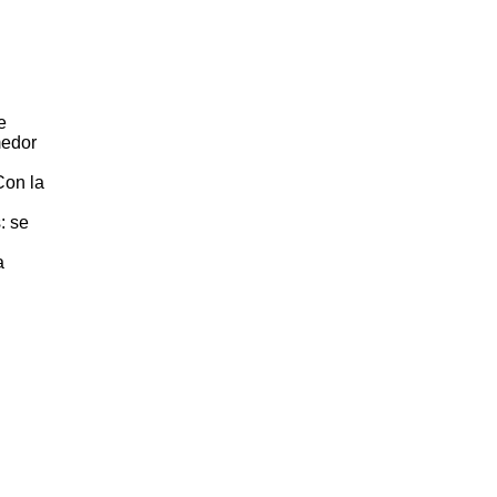
e
medor
Con la
: se
a