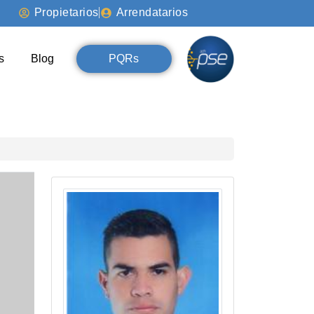
Propietarios
Arrendatarios
s
Blog
PQRs