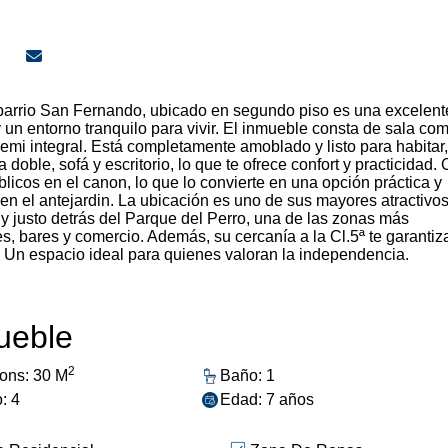
l barrio San Fernando, ubicado en segundo piso es una excelent
un entorno tranquilo para vivir. El inmueble consta de sala co
semi integral. Está completamente amoblado y listo para habitar,
oble, sofá y escritorio, lo que te ofrece confort y practicidad. 
blicos en el canon, lo que lo convierte en una opción práctica y
 el antejardin. La ubicación es uno de sus mayores atractivos
y justo detrás del Parque del Perro, una de las zonas más
s, bares y comercio. Además, su cercanía a la Cl.5ª te garantiz
. Un espacio ideal para quienes valoran la independencia.
mueble
2
ons: 30 M
Baño: 1
o: 4
Edad: 7 años