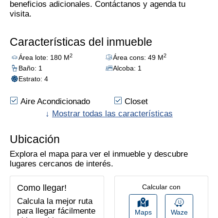
beneficios adicionales. Contáctanos y agenda tu
visita.
Características del inmueble
2
2
Área lote: 180 M
Área cons: 49 M
Baño: 1
Alcoba: 1
Estrato: 4
Aire Acondicionado
Closet
Vista Exterior
↓
Mostrar todas las características
Trans. Público
Cercano
Sala-Comedor
Zona Residencial
Ubicación
Piso En Cerámica
Cómodas Vias De
Explora el mapa para ver el inmueble y descubre
Acceso
lugares cercanos de interés.
Baño Auxiliar
Cocina Semi Integral
Parques Cercanos
Como llegar!
Calcular con
Supermercados/C.ciales
Calcula la mejor ruta
para llegar fácilmente
Maps
Waze