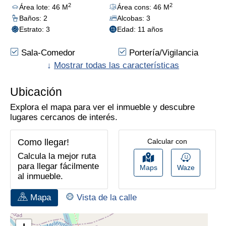
2
2
Área lote: 46 M
Área cons: 46 M
Baños: 2
Alcobas: 3
Estrato: 3
Edad: 11 años
Sala-Comedor
Portería/Vigilancia
Vista Exterior
↓
Mostrar todas las características
Zona De Ropas
Parques Cercanos
Baño Auxiliar
Ubicación
Zona Residencial
Piso En Cerámica
Cocina Tradicional
Cómodas Vias De
Explora el mapa para ver el inmueble y descubre
Acceso
lugares cercanos de interés.
Closet
Zona Comercial
Iluminación Natural
Vigilancia Privada
Como llegar!
Calcular con
24*7
Calcula la mejor ruta
para llegar fácilmente
Maps
Waze
al inmueble.
Mapa
Vista de la calle