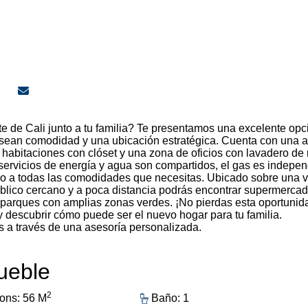
te de Cali junto a tu familia? Te presentamos una excelente opc
 desean comodidad y una ubicación estratégica. Cuenta con una 
 habitaciones con clóset y una zona de oficios con lavadero de 
servicios de energía y agua son compartidos, el gas es indepen
eso a todas las comodidades que necesitas. Ubicado sobre una v
público cercano y a poca distancia podrás encontrar supermercad
 y parques con amplias zonas verdes. ¡No pierdas esta oportunid
 descubrir cómo puede ser el nuevo hogar para tu familia.
s a través de una asesoría personalizada.
mueble
2
ons: 56 M
Baño: 1