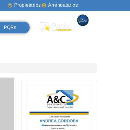
Propietarios
Arrendatarios
PQRs