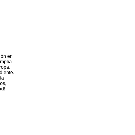
ión en
amplia
ropa,
diente.
ía
os,
ad!