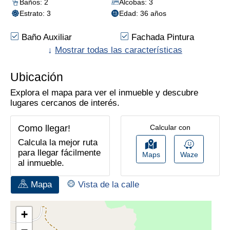
Baños: 2
Alcobas: 3
Estrato: 3
Edad: 36 años
Baño Auxiliar
Fachada Pintura
Zona Infantil
↓
Mostrar todas las características
Cocina Tradicional
Piso En Cerámica
Vigilancia Privada
24*7
Ubicación
Closet
Portería/Vigilancia
Explora el mapa para ver el inmueble y descubre
Zonas Verdes
Gas Natural
lugares cercanos de interés.
Zona De Ropas
Sala-Comedor
Salón Comunal
Zona Residencial
Como llegar!
Calcular con
Instalación De Gas
En Conjunto Cerrado
Calcula la mejor ruta
para llegar fácilmente
Maps
Waze
al inmueble.
Mapa
Vista de la calle