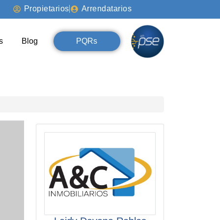
Propietarios
Arrendatarios
s
Blog
PQRs