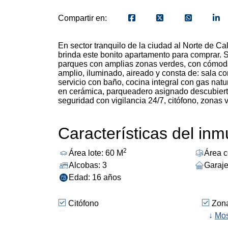
Compartir en:
En sector tranquilo de la ciudad al Norte de Ca
brinda este bonito apartamento para comprar. 
parques con amplias zonas verdes, con cómodas
amplio, iluminado, aireado y consta de: sala c
servicio con baño, cocina integral con gas natu
en cerámica, parqueadero asignado descubierto
seguridad con vigilancia 24/7, citófono, zonas v
Características del in
2
Área lote: 60 M
Área c
Alcobas: 3
Garaje
Edad: 16 años
Citófono
Zona 
Vigilancia Privada 24*7
↓
Porte
Mos
Piso En Baldosa
Parq