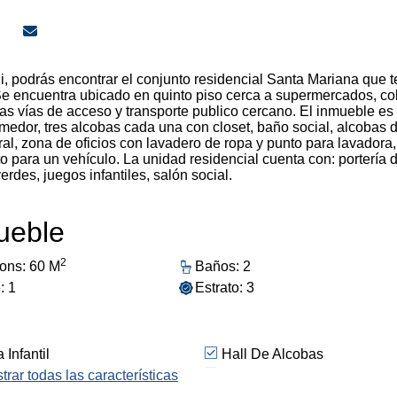
li, podrás encontrar el conjunto residencial Santa Mariana que t
Se encuentra ubicado en quinto piso cerca a supermercados, co
 vías de acceso y transporte publico cercano. El inmueble es
omedor, tres alcobas cada una con closet, baño social, alcobas 
ral, zona de oficios con lavadero de ropa y punto para lavadora,
 para un vehículo. La unidad residencial cuenta con: portería 
erdes, juegos infantiles, salón social.
mueble
2
ons: 60 M
Baños: 2
: 1
Estrato: 3
Infantil
Hall De Alcobas
ría/Vigilancia
trar todas las características
Zonas Verdes
ueadero Externo
Salón Comunal