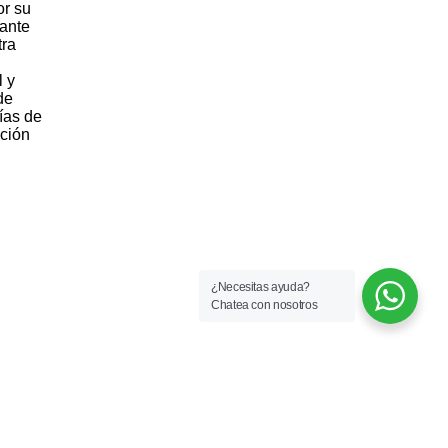
or su
tante
tra
l y
de
ías de
ación
¿Necesitas ayuda?
Chatea con nosotros