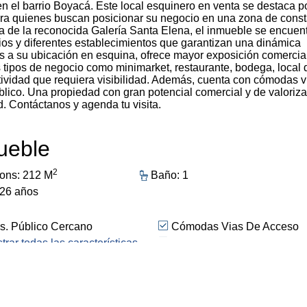
n el barrio Boyacá. Este local esquinero en venta se destaca p
l para quienes buscan posicionar su negocio en una zona de cons
a de la reconocida Galería Santa Elena, el inmueble se encuen
cios y diferentes establecimientos que garantizan una dinámica
s a su ubicación en esquina, ofrece mayor exposición comercia
s tipos de negocio como minimarket, restaurante, bodega, local 
ctividad que requiera visibilidad. Además, cuenta con cómodas v
lico. Una propiedad con gran potencial comercial y de valoriz
d. Contáctanos y agenda tu visita.
mueble
2
ons: 212 M
Baño: 1
 26 años
s. Público Cercano
Cómodas Vias De Acceso
e Vía Principal
trar todas las características
Piso En Cemento
o llegar!
Calcular con