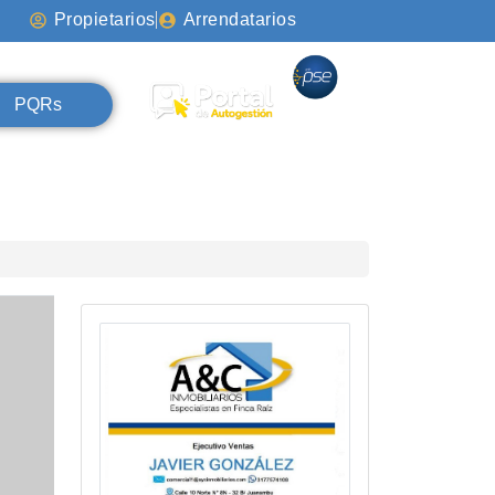
Propietarios
Arrendatarios
PQRs