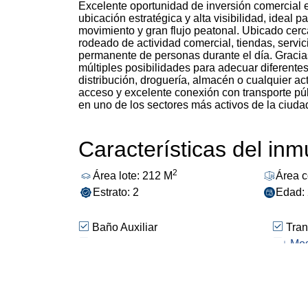
Excelente oportunidad de inversión comercial e
ubicación estratégica y alta visibilidad, idea
movimiento y gran flujo peatonal. Ubicado cerc
rodeado de actividad comercial, tiendas, servi
permanente de personas durante el día. Gracia
múltiples posibilidades para adecuar diferente
distribución, droguería, almacén o cualquier a
acceso y excelente conexión con transporte púb
en uno de los sectores más activos de la ciuda
Características del in
2
Área lote: 212 M
Área c
Estrato: 2
Edad:
Baño Auxiliar
Tran
Zona Comercial
↓
Sobr
Mos
Cerca A Sector Comercial
Ubicación
Com