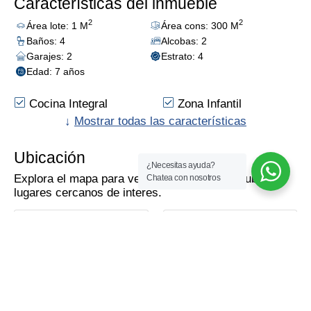
Características del inmueble
2
2
Área lote: 1 M
Área cons: 300 M
Baños: 4
Alcobas: 2
Garajes: 2
Estrato: 4
Edad: 7 años
Cocina Integral
Zona Infantil
Salón Comunal
↓
Mostrar todas las características
Colegios/Universidades
Piso En Porcelanato
Sauna Y/O Turco
Ubicación
¿Necesitas ayuda?
Balcón
Piscina
Explora el mapa para ver el inmueble y descubre
Chatea con nosotros
Parqueadero
Vista Exterior
lugares cercanos de interés.
Visitantes
Hall De Alcobas
Parques Cercanos
Como llegar!
Calcular con
Portería/Vigilancia
Gimnasio
Calcula la mejor ruta
Zona Residencial
Zona De Ropas
para llegar fácilmente
Maps
Waze
Vigilancia Privada
Cómodas Vias De
al inmueble.
24*7
Acceso
Mapa
Vista de la calle