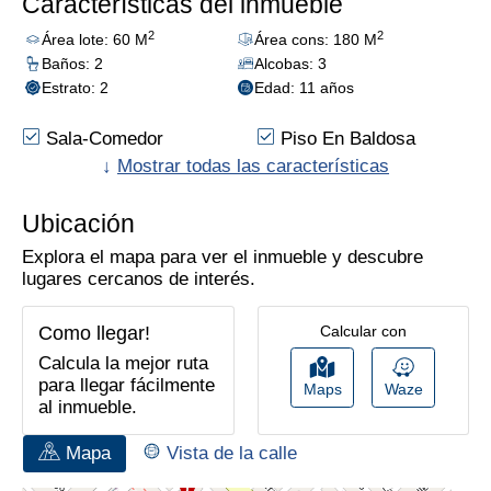
Características del inmueble
2
2
Área lote: 60 M
Área cons: 180 M
Baños: 2
Alcobas: 3
Estrato: 2
Edad: 11 años
Sala-Comedor
Piso En Baldosa
Parques Cercanos
↓
Mostrar todas las características
Cerca A Sector
Comercial
Zona De Ropas
Ubicación
Colegios/Universidades
Explora el mapa para ver el inmueble y descubre
Cómodas Vias De
Cocina Tradicional
lugares cercanos de interés.
Acceso
Hall De Alcobas
Trans. Público
Como llegar!
Calcular con
Cercano
Calcula la mejor ruta
para llegar fácilmente
Maps
Waze
al inmueble.
Mapa
Vista de la calle