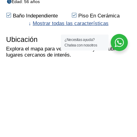
Edad: 56 años
Baño Independiente
Piso En Cerámica
Sobre Vía Principal
↓
Mostrar todas las características
Colegios/Universidades
Vista Exterior
Ubicación
¿Necesitas ayuda?
Supermercados/C.ciales
Chatea con nosotros
Explora el mapa para ver el inmueble y descubre
Zona Comercial
Cerca A Sector
lugares cercanos de interés.
Comercial
Trans. Público
Como llegar!
Calcular con
Cercano
Calcula la mejor ruta
para llegar fácilmente
Maps
Waze
al inmueble.
Mapa
Vista de la calle