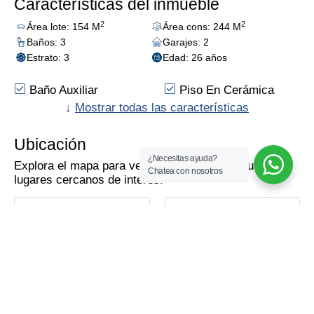
Características del inmueble
2
2
Área lote: 154 M
Área cons: 244 M
Baños: 3
Garajes: 2
Estrato: 3
Edad: 26 años
Baño Auxiliar
Piso En Cerámica
Cómodas Vias De
↓
Mostrar todas las características
Trans. Público
Acceso
Cercano
Zona Comercial
Iluminación Natural
Ubicación
Uso Suelo Comercial
¿Necesitas ayuda?
Explora el mapa para ver el inmueble y descubre
Supermercados/C.ciales
Chatea con nosotros
lugares cercanos de interés.
Vista Exterior
Colegios/Universidades
Como llegar!
Calcular con
Cerca A Sector
Comercial
Calcula la mejor ruta
para llegar fácilmente
Maps
Waze
al inmueble.
Mapa
Vista de la calle