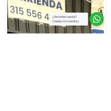
cómodas vías de acceso y disponibilidad de transporte
público, la convierten en una opción ideal para quienes
buscan facilidad y conexión con los servicios esenciales
¿Necesitas ayuda?
de la ciudad.
contáctanos para más información y
Chatea con nosotros
agenda tu visita hoy mismo.