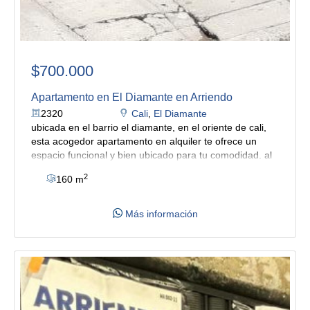
$700.000
Apartamento en El Diamante en Arriendo
2320
Cali
,
El Diamante
ubicada en el barrio el diamante, en el oriente de cali,
esta acogedor apartamento en alquiler te ofrece un
espacio funcional y bien ubicado para tu comodidad.
al
ingresar, te recibe una sala comedor con buena
2
160 m
iluminación natural, baño social, cocineta sencilla es
práctica y funcional, dos habitaciones, diseñadas para
ofrecer descanso y tranquilidad, zona de oficios incluye
Más información
un lavadero de ropa y punto para lavadora, además de
un patio que añade amplitud y permite la circulación de
aire, brindando un ambiente más fresco y ventilado. sus
pisos en ceramica. los servicios públicos son
compartidos.
su cercanía a la delpolideportivo del
diamante, iglesia cristiana cuadrangular, colegios,
supermercados y almacenes comerciales, junto con sus