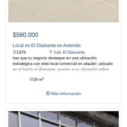
$580.000
Local en El Diamante en Arriendo
1376
Cali
,
El Diamante
haz que tu negocio destaque en una ubicación
estratégica con este local comercial en alquiler, ubicado
en el barrio el diamante. gracias a su ubicación sobre
una vía principal y en un sector de alto movimiento
2
29 m
comercial. el inmueble cuenta con amplio salón y baño
privado, ofreciendo un espacio funcional y fácil de
adaptar a diferentes tipos de actividad comercial. es
Más información
ideal para minimarket, papelería, barbería, droguería,
tienda de accesorios, punto de recaudo o cualquier
emprendimiento que busque establecerse en una zona
de constante flujo peatonal y vehicular.
su ubicación es
uno de sus principales beneficios. se encuentra a pasos
de la av. simón bolívar, rodeado de una importante zona