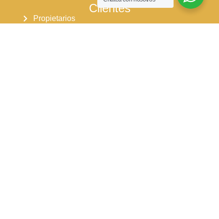
Clientes
Propietarios
Arrendatarios
Pqrs
Reparaciones locativas
Consignar inmueble
Simulador para arriendos
Simulador para ventas
Síguenos en:
Nuestros horarios de atención
Lu - Ju: 8:00 am - 5:30 pm
Vi: 8:00 am - 5:00 pm
Sa: 9:00 am - 1:00 pm