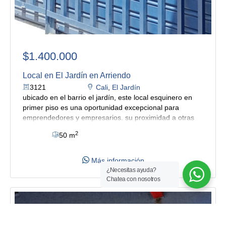
$1.400.000
Local en El Jardín en Arriendo
3121
Cali
,
El Jardín
ubicado en el barrio el jardín, este local esquinero en
primer piso es una oportunidad excepcional para
emprendedores y empresarios. su proximidad a otras
zonas comerciales lo convierte en un punto estratégico
2
50 m
con gran afluencia de personas.
el local cuenta con un
diseño funcional que incluye un amplio salón con pisos
en cerámica , ideal para actividades comerciales que
Más información
requieran espacio abierto y personalizable reja de
¿Necesitas ayuda?
seguridad. también dispone de una cocineta integrada,
Chatea con nosotros
baño y bodeguiata.
gracias a su ubicación próxima a la
esquina, el inmueble ofrece máxima visibilidad desde
diferentes ángulos y fácil acceso para clientes. la zona
circundante es transitada, lo que asegura un flujo