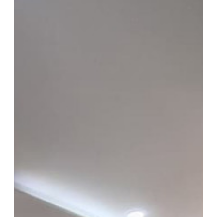
conecta con: centro comercial chipichape, homecenter,
estaciones de servicio, instituciones educativas ,
excelentes vías de acceso y transporte público. imagina
vivir en un lugar donde todo queda cerca, donde llegas
a descansar con comodidad .los apartaestudios bien
ubicados, estas comodidades suelen alquilarse
rápidamente. agenda tu visita y descubre por qué este
puede ser el espacio perfecto para comenzar tu
próximo hogar