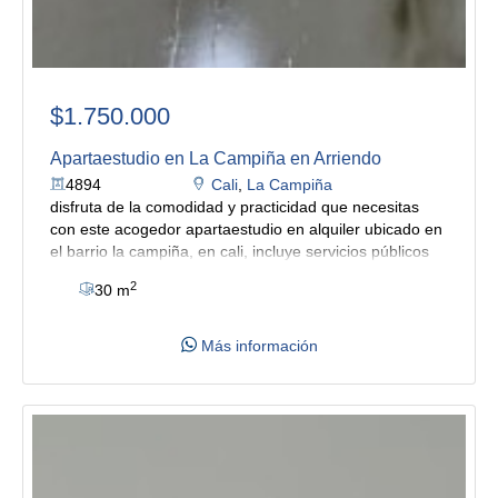
$1.750.000
Apartaestudio en La Campiña en Arriendo
4894
Cali
,
La Campiña
disfruta de la comodidad y practicidad que necesitas
con este acogedor apartaestudio en alquiler ubicado en
el barrio la campiña, en cali, incluye servicios públicos
dentro del cano excelente para quienes buscan
2
30 m
independencia y confort. consta de sala comedor, baño,
cocina semi integral, la habitación con clóset y aire
acondicionado para un ambiente cómodo y agradable
Más información
para el descanso. además, dispone de amplio patio
privado donde encontrarás la zona de oficios con
lavadero de ropa y punto para lavadora. como gran
beneficio. su ubicación es uno de sus grandes atributos,
ya que se encuentra cerca de centro comercial
chipichape, homecenter, estaciones de servicio,
instituciones educativas y diferentes establecimientos