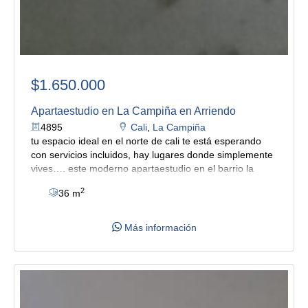
$1.650.000
Apartaestudio en La Campiña en Arriendo
4895
Cali
,
La Campiña
tu espacio ideal en el norte de cali te está esperando
con servicios incluidos, hay lugares donde simplemente
vives…. este moderno apartaestudio en el barrio la
campiña con funcionales inteligentes y alta seguridad.
2
36 m
cuando entras sentirás un ambiente cálido y funcional.
cuenta agradable sala comedor, cocina semi integral
con mesón en cuarzo estelar, baño y una cómoda
Más información
habitación con clóset y aire acondicionado, perfecta
para descansar y recargar energía. algo especial es su
patio privado, espacio que aporta amplitud, frescura y
mayor comodidad, además de contar con zona de
oficios, lavadero de ropa y punto para lavadora.
ayudándote a tener mayor control . su ubicación