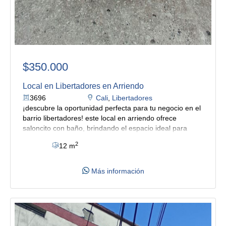
$350.000
Local en Libertadores en Arriendo
3696
Cali
,
Libertadores
¡descubre la oportunidad perfecta para tu negocio en el
barrio libertadores! este local en arriendo ofrece
saloncito con baño, brindando el espacio ideal para
establecer una papelería, fotocopiadora.
su estratégica
2
12 m
ubicación frente al reconocido colegio la normal
superior farallones de cali garantiza una alta visibilidad y
un flujo constante de potenciales clientes. además, con
Más información
el transporte público cercano, tus clientes tendrán un
fácil acceso a tu negocio, lo que impulsará aún más tu
éxito comercial.
no dejes pasar esta oportunidad única
para establecer tu negocio en un área de alto tráfico y
crecimiento en la ciudad. ¡contáctanos ahora para más