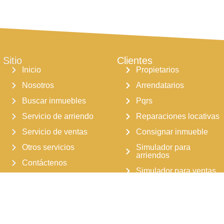
 excelente, cerca de zonas
 restaurantes y panaderías,
vías de acceso y transporte
no, lo que facilita la movilidad
er punto de la ciudad. una
bien distribuida y lista para
Sitio
Clientes
cta para quienes valoran la
Inicio
Propietarios
agenda tu cita hoy mismo y
Nosotros
Arrendatarios
nuevo hogar en brisas de los
Buscar inmuebles
Pqrs
Servicio de arriendo
Reparaciones locativas
Servicio de ventas
Consignar inmueble
Otros servicios
Simulador para
arriendos
Contáctenos
Simulador para ventas
Trabaja con nosotros