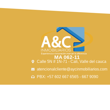
parqueadero comunal , zonas verdes ,
ubicación es
parque infantil y parqueadero para
comerciales,
visitantes.
con cómodas 
público cerca
hacia cualqui
casa amplia, 
habitar perfe
tranquilidad.
descubre tu 
álamos.
MA 062-11
Calle 5N # 1N-71 - Cali, Valle del cauca
atencionalcliente@aycinmobiliarios.com
PBX: +57 602 667 6565 - 667 9090