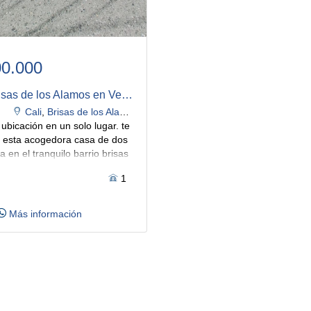
00.000
Casa en Brisas de los Alamos en Venta
Cali
,
Brisas de los Alamos
ubicación en un solo lugar. te
 esta acogedora casa de dos
a en el tranquilo barrio brisas
s, ideal para quienes buscan
1
 primer piso disfrutarás de una
comedor, cocina integral, baño
 zona de oficios con lavadero
Más información
nto para lavadora. además,
araje para un vehículo,
guridad.
el segundo piso
pacio privado con tres
 una de ellas con closet, y la
 closet y balcon perfecto para
demás de un baño adicional.
su