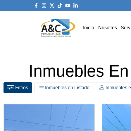
Inicio
Nosotros
Serv
Inmuebles En
Filtros
Inmuebles en Listado
Inmuebles 