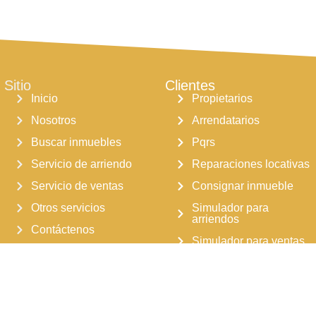
gilancia 24/7, piscinas para
os, una zona infantil, salón
lias zonas verdes. ubicado
ente, el inmueble te ofrece
a las principales vías de la
sporte público cercano, y una
Sitio
Clientes
servicios como
Inicio
Propietarios
s, centros comerciales y
Nosotros
Arrendatarios
ndándote tranquilidad.¡es el
to para tu nuevo hogar!
Buscar inmuebles
Pqrs
Servicio de arriendo
Reparaciones locativas
Servicio de ventas
Consignar inmueble
Otros servicios
Simulador para
arriendos
Contáctenos
Simulador para ventas
Trabaja con nosotros