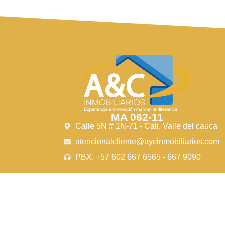
de portería con vigilancia 24/7, piscinas,
portería y vi
zona infantil, salón social y amplias zonas
adultos y niñ
verdes, ideales para el descanso y la
social y amp
recreación.
ubicado en uno de los sectores
estratégicam
más dinámicos y con mayor valorización de
fácil acceso 
la nueva arquitectura caleña, cerca de
ciudad, tran
centros comerciales, supermercados,
variedad de 
universidades y acceso a vías rapidas
supermercado
como la av. simón bolívar, lo que facilita la
colegios, bri
movilidad.
¡aprovecha esta gran
lugar perfec
oportunidad y agenda tu visita!
MA 062-11
Calle 5N # 1N-71 - Cali, Valle del cauca
atencionalcliente@aycinmobiliarios.com
PBX: +57 602 667 6565 - 667 9090