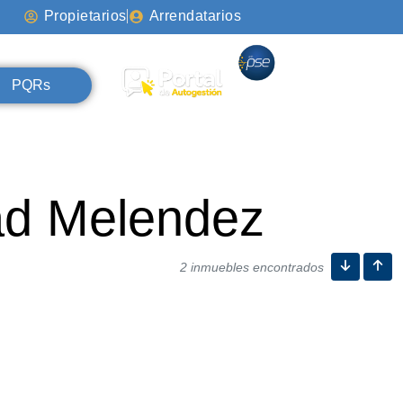
Propietarios
Arrendatarios
PQRs
ad Melendez
2 inmuebles encontrados