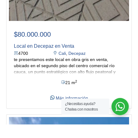
$80.000.000
Local en Decepaz en Venta
4700
Cali
,
Decepaz
te presentamos este local en obra gris en venta,
ubicado en el segundo piso del centro comercial río
cauca, un punto estratégico con alto flujo peatonal y
vehicular, ideal para emprendedores y comerciantes
2
21 m
que buscan visibilidad y conectividad en el centro de la
ciudad.
el local, al estar en obra gris, te brinda la
posibilidad de adecuarlo según tus necesidades, lo que
Más información
lo hace perfecto para múltiples usos: boutiques de ropa,
¿Necesitas ayuda?
peluquerías, barberías, consultorios, almacenes de
Chatea con nosotros
tecnología, papelerías o negocios de atención al
público.
su ubicación dentro del centro comercial ofrece
excelente exposición, seguridad, parqueadero común y
facilidad de acceso para clientes. además, se encuentra