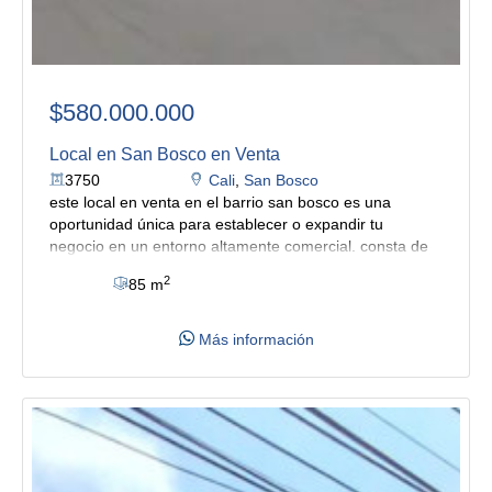
$580.000.000
Local en San Bosco en Venta
3750
Cali
,
San Bosco
este local en venta en el barrio san bosco es una
oportunidad única para establecer o expandir tu
negocio en un entorno altamente comercial. consta de
dos pisos, lo que ofrece un amplio espacio y versatilidad
2
85 m
para diversas actividades comerciales.
la ubicación
estratégica de este local lo convierte en el lugar ideal
para una amplia variedad de negocios, como una tienda
Más información
minorista, una tienda de conveniencia, una cafetería, un
restaurante o una oficina. la proximidad a zonas
residenciales y comerciales garantiza un flujo constante
de clientes potenciales.
la zona en sí es conocida por su
alto tráfico peatonal y vehicular, lo que significa una
mayor visibilidad y accesibilidad para tu negocio. esto
es fundamental para atraer a nuevos clientes y