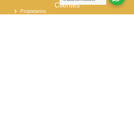
Clientes
Propietarios
Arrendatarios
Pqrs
Reparaciones locativas
Consignar inmueble
Simulador para arriendos
Simulador para ventas
Síguenos en:
Nuestros horarios de atención
Lu - Ju: 8:00 am - 5:30 pm
Vi: 8:00 am - 5:00 pm
Sa: 9:00 am - 1:00 pm