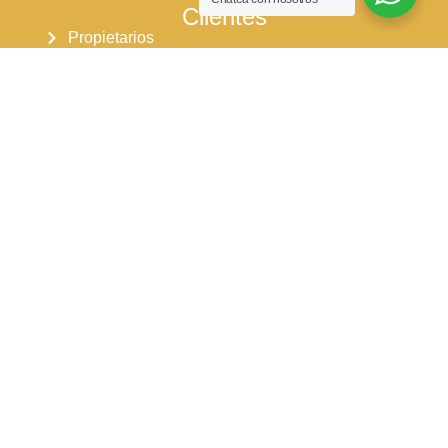
Clientes
Propietarios
Arrendatarios
Pqrs
Reparaciones locativas
Consignar inmueble
Simulador para arriendos
Simulador para ventas
Síguenos en:
Nuestros horarios de atención
Lu - Ju: 8:00 am - 5:30 pm
Vi: 8:00 am - 5:00 pm
Sa: 9:00 am - 1:00 pm