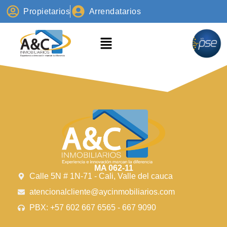
Propietarios
Arrendatarios
MA 062-11
Calle 5N # 1N-71 - Cali, Valle del cauca
atencionalcliente@aycinmobiliarios.com
PBX: +57 602 667 6565 - 667 9090