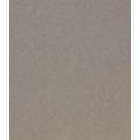
el 1 y 2 piso es lo que necesitas ofreciendote entrada
independiente, dos salones amplios con energia
trifasica, una habitación, una oficina y un baño.
si
requieres de mas espacio 800mts son ideales para que
utilices tu imaginación segun tu necesidad por un canon
de $9.500.000