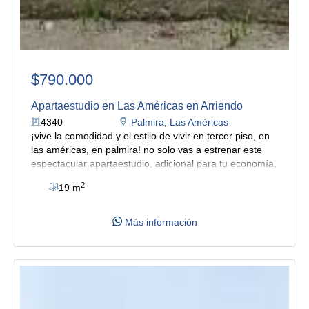
$790.000
Apartaestudio en Las Américas en Arriendo
4340
Palmira
,
Las Américas
¡vive la comodidad y el estilo de vivir en tercer piso, en
las américas, en palmira! no solo vas a estrenar este
espectacular apartaestudio, adicional para tu economía,
los servicios de agua, energía, gas y wifi están incluidos
2
19 m
en el alquiler. ubicado en el tranquilo y cotizado barrio
las américas, ideal para ti que buscas algo moderno y
conectividad. un espacio bien distribuido y acogedor,
Más información
con excelentes acabados. con dos ambientes, una
cómoda habitación con balcón y closet, baño social y
cocina integral que combina diseño y practicidad. la
zona de oficios compartida que incluye lavadora. incluye
parqueadero de moto, asegurando tu comodidad y
movilidad. encontrarás todo lo que necesitas: