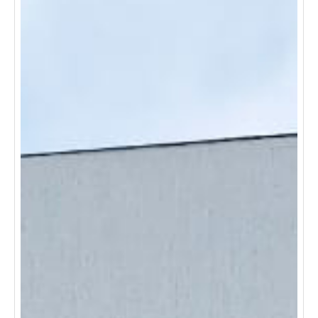
supermercados, colegios, restaurantes, y acceso a
transporte público. cercano a la universidad nacional
convierte este lugar en la opción perfecta para
estudiantes o profesionales que buscan paz y fácil
acceso a lo esencial. ¡no dejes pasar esta increíble
oportunidad!. agenda tu visita hoy mismo.