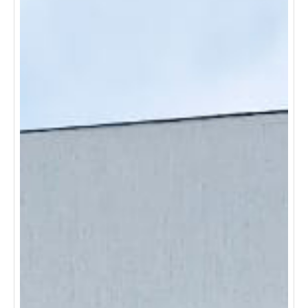
servicios, incluyendo supermercados, colegios,
restaurantes y más, todo al alcance de la mano. es un
barrio que te brinda la paz y la conveniencia que
necesitas para una vida cómoda. no pierdas la
oportunidad de vivir en este lugar. ¡agenda tu visita hoy
mismo!